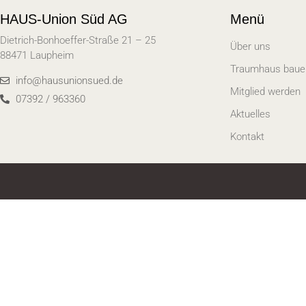
HAUS-Union Süd AG
Menü
Dietrich-Bonhoeffer-Straße 21 – 25
Über uns
88471 Laupheim
Traumhaus baue
info@hausunionsued.de
Mitglied werden
07392 / 963360
Aktuelles
Kontakt