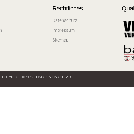
Rechtliches
Qual
Datenschutz
n
Impressum
Sitemap
COPYRIGHT © 2026: HAUS-UNION-SÜD AG